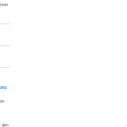
 zwei
tenz
ion
.
r den