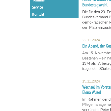
Bundesverband Pfl
Termine
Bundestagswahl.
Service
Die für den 23. 
Kontakt
Bundesverband Pf
demokratischen Pa
den Platz einzurä
22.11.2024
Ein Abend, der Ge
Am 15. November 
Bestehen – ein ha
1974 als „Arbeits
tragenden Säule d
19.11.2024
Wechsel im Vorst
Elena Wuzel
Im Rahmen der di
Pflegemanagement
verkündet: Peter 