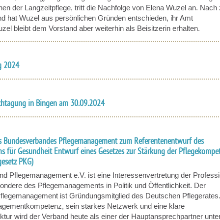
nen der Langzeitpflege, tritt die Nachfolge von Elena Wuzel an. Nach
nd hat Wuzel aus persönlichen Gründen entschieden, ihr Amt
zel bleibt dem Vorstand aber weiterhin als Beisitzerin erhalten.
g 2024
chtagung in Bingen am 30.09.2024
s Bundesverbandes Pflegemanagement zum Referentenentwurf des
s für Gesundheit Entwurf eines Gesetzes zur Stärkung der Pflegekompe
esetz PKG)
d Pflegemanagement e.V. ist eine Interessenvertretung der Profess
ondere des Pflegemanagements in Politik und Öffentlichkeit. Der
legemanagement ist Gründungsmitglied des Deutschen Pflegerates
gementkompetenz, sein starkes Netzwerk und eine klare
ktur wird der Verband heute als einer der Hauptansprechpartner unte