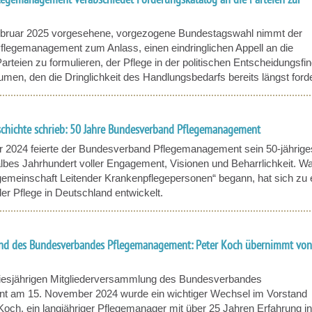
egemanagement verabschiedet Forderungskatalog an die Parteien zur
Februar 2025 vorgesehene, vorgezogene Bundestagswahl nimmt der
legemanagement zum Anlass, einen eindringlichen Appell an die
rteien zu formulieren, der Pflege in der politischen Entscheidungsfi
umen, den die Dringlichkeit des Handlungsbedarfs bereits längst forde
schichte schrieb: 50 Jahre Bundesverband Pflegemanagement
2024 feierte der Bundesverband Pflegemanagement sein 50-jährige
lbes Jahrhundert voller Engagement, Visionen und Beharrlichkeit. W
gemeinschaft Leitender Krankenpflegepersonen“ begann, hat sich zu 
er Pflege in Deutschland entwickelt.
and des Bundesverbandes Pflegemanagement: Peter Koch übernimmt von
esjährigen Mitgliederversammlung des Bundesverbandes
 am 15. November 2024 wurde ein wichtiger Wechsel im Vorstand
Koch, ein langjähriger Pflegemanager mit über 25 Jahren Erfahrung in